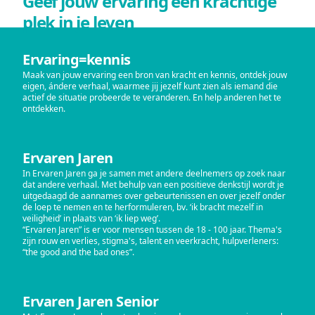
Geef jouw ervaring een krachtige
plek in je leven
Ervaring=kennis
Maak van jouw ervaring een bron van kracht en kennis, ontdek jouw
eigen, ándere verhaal, waarmee jij jezelf kunt zien als iemand die
actief de situatie probeerde te veranderen. En help anderen het te
ontdekken.
Ervaren Jaren
In Ervaren Jaren ga je samen met andere deelnemers op zoek naar
dat andere verhaal. Met behulp van een positieve denkstijl wordt je
uitgedaagd de aannames over gebeurtenissen en over jezelf onder
de loep te nemen en te herformuleren, bv. ‘ik bracht mezelf in
veiligheid’ in plaats van ‘ik liep weg’.
“Ervaren Jaren” is er voor mensen tussen de 18 - 100 jaar. Thema's
zijn rouw en verlies, stigma's, talent en veerkracht, hulpverleners:
“the good and the bad ones”.
Ervaren Jaren Senior