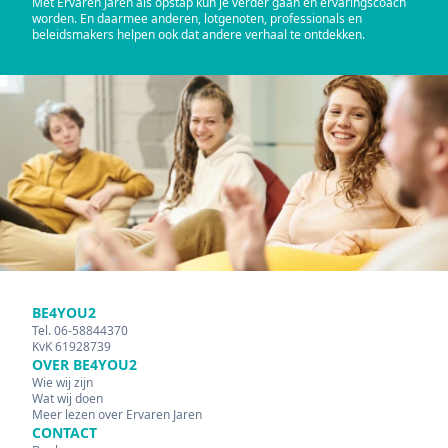
Met Ervaren Jaren als opstap kun je verder gaan en ervaringscoach
worden. En daarmee anderen, lotgenoten, professionals en
beleidsmakers helpen ook dat andere verhaal te ontdekken.
BE4YOU2
Tel. 06-58844370
KvK 61928739
OVER BE4YOU2
Wie wij zijn
Wat wij doen
Meer lezen over Ervaren Jaren
CONTACT